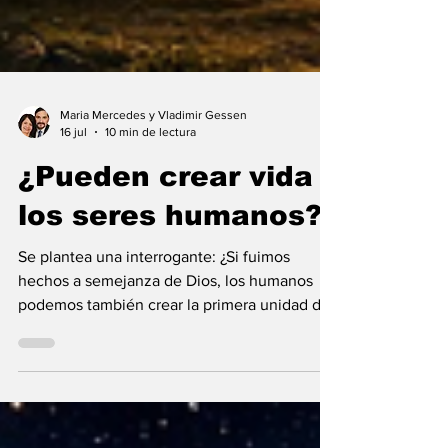
Maria Mercedes y Vladimir Gessen
16 jul
10 min de lectura
¿Pueden crear vida
los seres humanos?
Se plantea una interrogante: ¿Si fuimos
hechos a semejanza de Dios, los humanos
podemos también crear la primera unidad de
la existencia?... “SpudCell”, una célula
sintética desarrollada en laboratorio abre una
nueva era científica que desafía nuestras