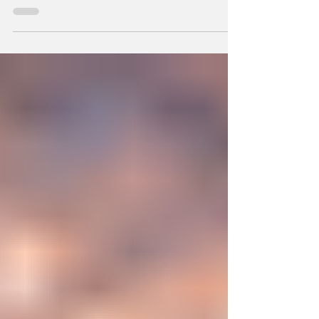
hechos a semejanza de Dios, los humanos
podemos también crear la primera unidad de
la existencia?... “SpudCell”, una célula
sintética desarrollada en laboratorio abre una
nueva era científica que desafía nuestras
ideas sobre la creación... ¿Podemos crear vida
biológica? Durante siglos creímos que la
mayor aspiración de la inteligencia humana
consistía en comprender la vida. Hoy
comienza a aparecer una posibilidad todavía
más desconcer