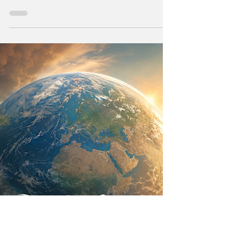
Universo?
Durante milenios sabios y científicos
vislumbraron que el Universo —con todo
cuanto contiene— sea un ser consciente que
se creó a sí mismo