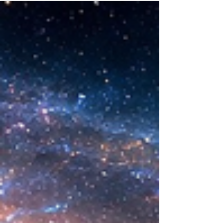
la existencia?... “SpudCell”, una célula
sintética desarrollada en laboratorio abre una
nueva era científica que desafía nuestras
ideas sobre la creación... ¿Podemos crear vida
biológica? Durante siglos creímos que la
mayor aspiración de la inteligencia humana
consistía en comprender la vida. Hoy
comienza a aparecer una posibilidad todavía
más desconcer