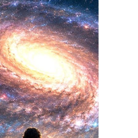
ideas sobre la creación... ¿Podemos crear vida
biológica? Durante siglos creímos que la
mayor aspiración de la inteligencia humana
consistía en comprender la vida. Hoy
comienza a aparecer una posibilidad todavía
más desconcer