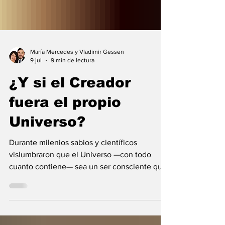
María Mercedes y Vladimir Gessen
9 jul
9 min de lectura
¿Y si el Creador
fuera el propio
Universo?
Durante milenios sabios y científicos
vislumbraron que el Universo —con todo
cuanto contiene— sea un ser consciente que
se creó a sí mismo