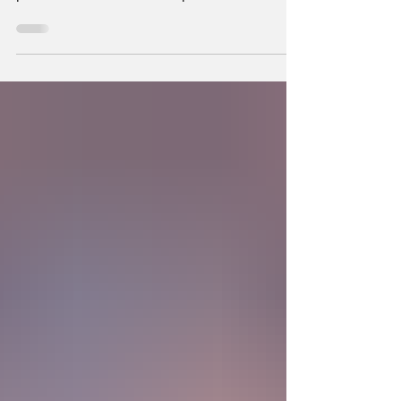
hechos a semejanza de Dios, los humanos
podemos también crear la primera unidad de
la existencia?... “SpudCell”, una célula
sintética desarrollada en laboratorio abre una
nueva era científica que desafía nuestras
ideas sobre la creación... ¿Podemos crear vida
biológica? Durante siglos creímos que la
mayor aspiración de la inteligencia humana
consistía en comprender la vida. Hoy
comienza a aparecer una posibilidad todavía
más desconcer