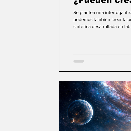
¿Pueden cre
Se plantea una interrogante
podemos también crear la pri
sintética desarrollada en la
ideas sobre la creación... ¿Podemos crear v
mayor aspiración de la inte
comienza a aparecer una po