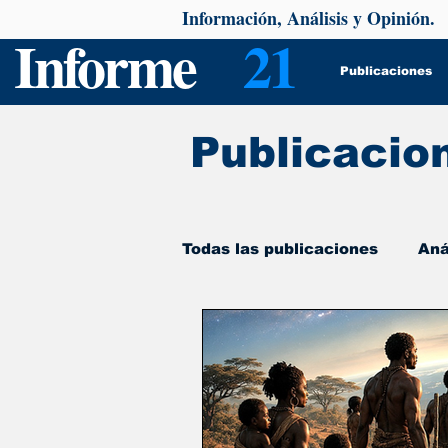
Información, Análisis y Opinión.
Informe
21
Publicaciones
Publicacio
Todas las publicaciones
Aná
De interés
Psicología y