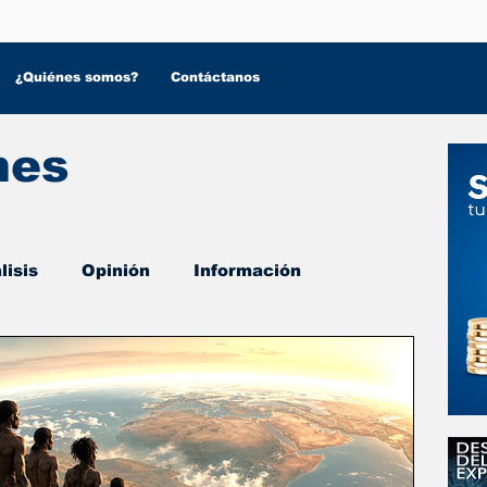
¿Quiénes somos?
Contáctanos
nes
lisis
Opinión
Información
 Salud