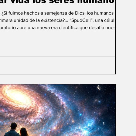
ar vida los seres humanos?
: ¿Si fuimos hechos a semejanza de Dios, los humanos
mera unidad de la existencia?... “SpudCell”, una célula
boratorio abre una nueva era científica que desafía nuestras
ida biológica? Durante siglos creímos que la
ligencia humana consistía en comprender la vida. Hoy
sibilidad todavía más desconcer