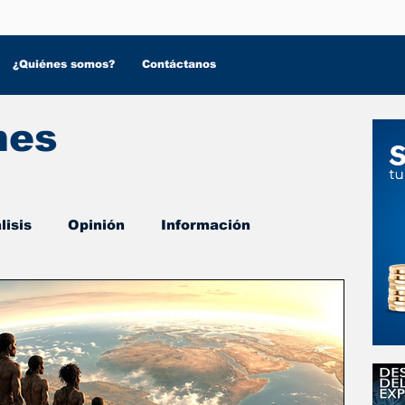
¿Quiénes somos?
Contáctanos
nes
lisis
Opinión
Información
 Salud