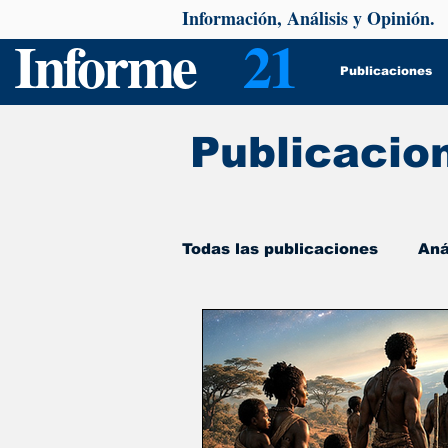
Información, Análisis y Opinión.
Informe
21
Publicaciones
Publicacio
Todas las publicaciones
Aná
De interés
Psicología y