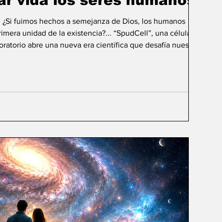
ar vida los seres humanos?
: ¿Si fuimos hechos a semejanza de Dios, los humanos
mera unidad de la existencia?... “SpudCell”, una célula
boratorio abre una nueva era científica que desafía nuestras
ida biológica? Durante siglos creímos que la
ligencia humana consistía en comprender la vida. Hoy
sibilidad todavía más desconcer