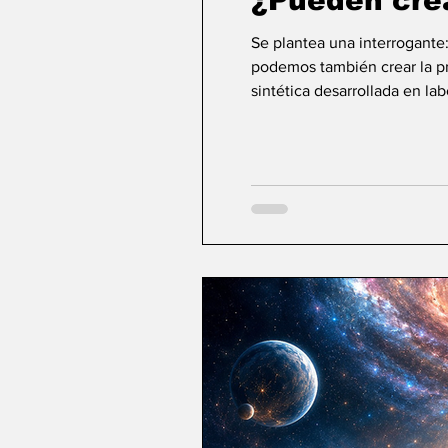
¿Pueden cre
Se plantea una interrogante
podemos también crear la pri
sintética desarrollada en la
ideas sobre la creación... ¿Podemos crear v
mayor aspiración de la inte
comienza a aparecer una po