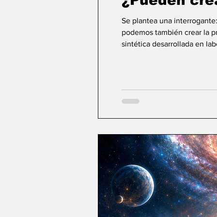
¿Pueden cre
Se plantea una interrogante
podemos también crear la pri
sintética desarrollada en la
ideas sobre la creación... ¿Podemos crear v
mayor aspiración de la inte
comienza a aparecer una po