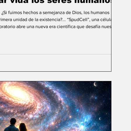
ar vida los seres humanos?
: ¿Si fuimos hechos a semejanza de Dios, los humanos
mera unidad de la existencia?... “SpudCell”, una célula
boratorio abre una nueva era científica que desafía nuestras
ida biológica? Durante siglos creímos que la
ligencia humana consistía en comprender la vida. Hoy
sibilidad todavía más desconcer