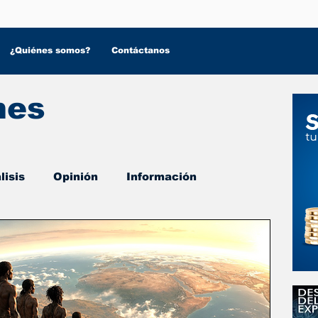
¿Quiénes somos?
Contáctanos
nes
lisis
Opinión
Información
 Salud