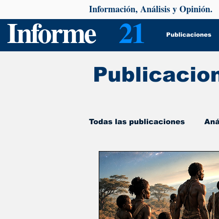
Información, Análisis y Opinión.
Informe
21
Publicaciones
Publicacio
Todas las publicaciones
Aná
De interés
Psicología y