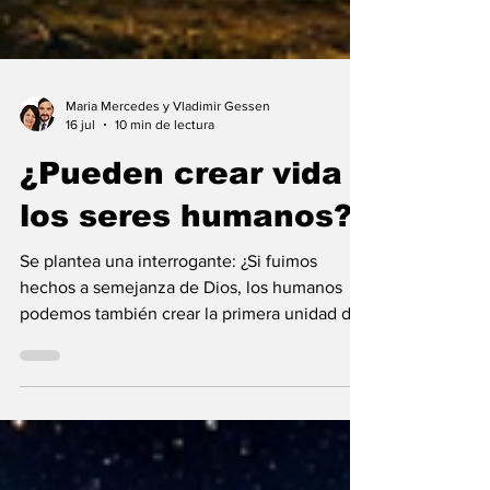
Maria Mercedes y Vladimir Gessen
16 jul
10 min de lectura
¿Pueden crear vida
los seres humanos?
Se plantea una interrogante: ¿Si fuimos
hechos a semejanza de Dios, los humanos
podemos también crear la primera unidad de
la existencia?... “SpudCell”, una célula
sintética desarrollada en laboratorio abre una
nueva era científica que desafía nuestras