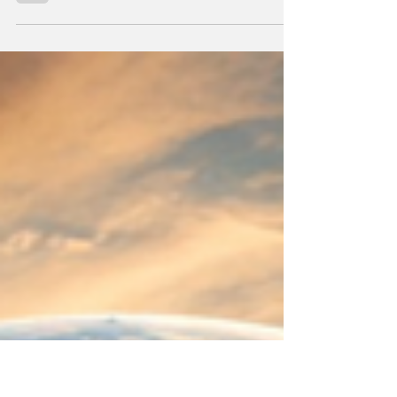
Durante milenios sabios y científicos
vislumbraron que el Universo —con todo
cuanto contiene— sea un ser consciente que
se creó a sí mismo