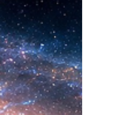
sintética desarrollada en laboratorio abre una
nueva era científica que desafía nuestras
ideas sobre la creación... ¿Podemos crear vida
biológica? Durante siglos creímos que la
mayor aspiración de la inteligencia humana
consistía en comprender la vida. Hoy
comienza a aparecer una posibilidad todavía
más desconcer