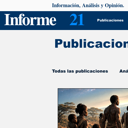
Información, Análisis y Opinión.
Informe
21
Publicaciones
Publicacio
Todas las publicaciones
Aná
De interés
Psicología y