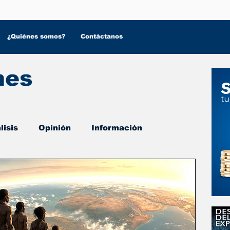
¿Quiénes somos?
Contáctanos
nes
lisis
Opinión
Información
 Salud