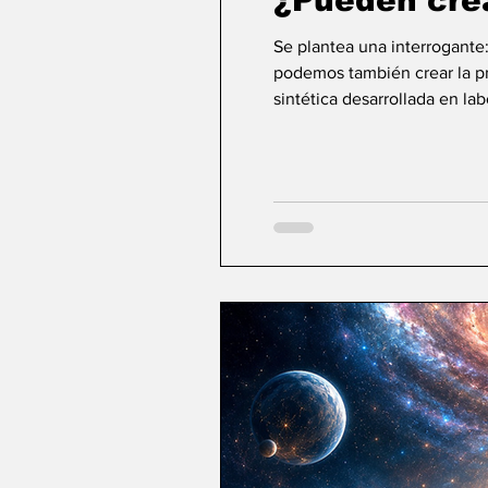
¿Pueden cre
Se plantea una interrogante
podemos también crear la pri
sintética desarrollada en la
ideas sobre la creación... ¿Podemos crear v
mayor aspiración de la inte
comienza a aparecer una po