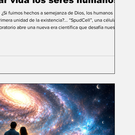
ar vida los seres humanos?
: ¿Si fuimos hechos a semejanza de Dios, los humanos
mera unidad de la existencia?... “SpudCell”, una célula
boratorio abre una nueva era científica que desafía nuestras
ida biológica? Durante siglos creímos que la
ligencia humana consistía en comprender la vida. Hoy
sibilidad todavía más desconcer