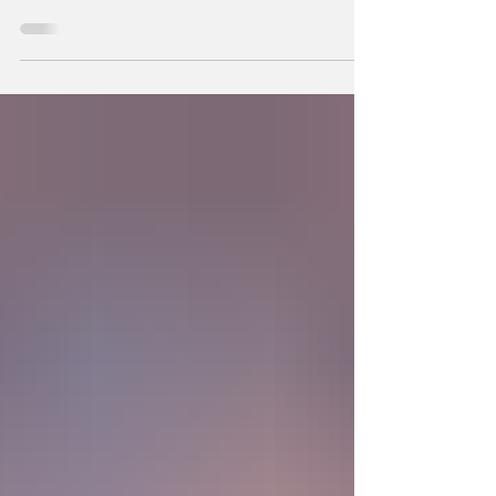
hechos a semejanza de Dios, los humanos
podemos también crear la primera unidad de
la existencia?... “SpudCell”, una célula
sintética desarrollada en laboratorio abre una
nueva era científica que desafía nuestras
ideas sobre la creación... ¿Podemos crear vida
biológica? Durante siglos creímos que la
mayor aspiración de la inteligencia humana
consistía en comprender la vida. Hoy
comienza a aparecer una posibilidad todavía
más desconcer