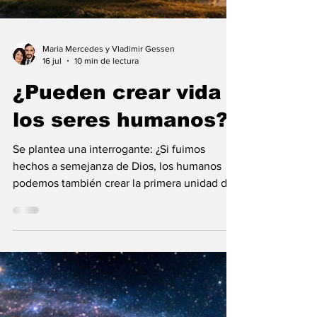
Maria Mercedes y Vladimir Gessen
16 jul
10 min de lectura
¿Pueden crear vida
los seres humanos?
Se plantea una interrogante: ¿Si fuimos
hechos a semejanza de Dios, los humanos
podemos también crear la primera unidad de
la existencia?... “SpudCell”, una célula
sintética desarrollada en laboratorio abre una
nueva era científica que desafía nuestras
ideas sobre la creación... ¿Podemos crear vida