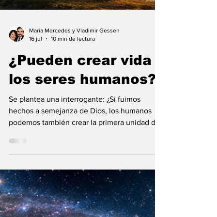
Maria Mercedes y Vladimir Gessen
16 jul
10 min de lectura
¿Pueden crear vida
los seres humanos?
Se plantea una interrogante: ¿Si fuimos
hechos a semejanza de Dios, los humanos
podemos también crear la primera unidad de
la existencia?... “SpudCell”, una célula
sintética desarrollada en laboratorio abre una
nueva era científica que desafía nuestras
ideas sobre la creación... ¿Podemos crear vida
biológica? Durante siglos creímos que la