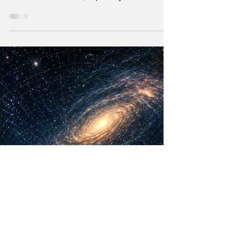
María Mercedes y Vladimir Gessen
16 may
12 min de lectura
¿La Era Cuántica
recién comienza?
La Teoría de los Cuantos no solo cambia la
tecnología y acelera el progreso. También
cuestiona la realidad, el poder y nuestra
visión humana