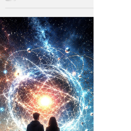
Artificial y el
Universo infinito
¿Qué acontece cuando una de las
instituciones religiosas más antiguas como lo
es la Iglesia Católica decide hablar sobre el
futuro?