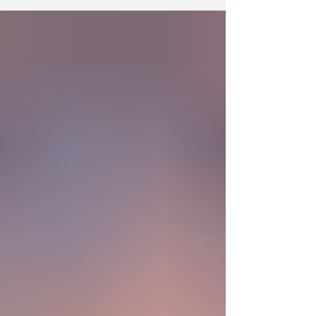
sintética desarrollada en laboratorio abre una
nueva era científica que desafía nuestras
ideas sobre la creación... ¿Podemos crear vida
biológica? Durante siglos creímos que la
mayor aspiración de la inteligencia humana
consistía en comprender la vida. Hoy
comienza a aparecer una posibilidad todavía
más desconcer