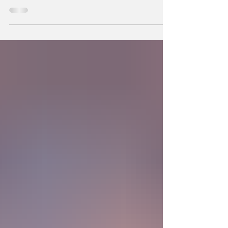
hechos a semejanza de Dios, los humanos
podemos también crear la primera unidad de
la existencia?... “SpudCell”, una célula
sintética desarrollada en laboratorio abre una
nueva era científica que desafía nuestras
ideas sobre la creación... ¿Podemos crear vida
biológica? Durante siglos creímos que la
mayor aspiración de la inteligencia humana
consistía en comprender la vida. Hoy
comienza a aparecer una posibilidad todavía
más desconcer