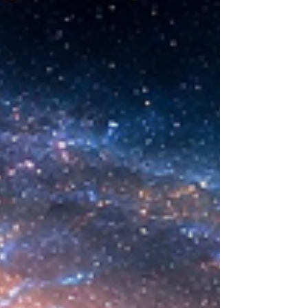
sintética desarrollada en laboratorio abre una
nueva era científica que desafía nuestras
ideas sobre la creación... ¿Podemos crear vida
biológica? Durante siglos creímos que la
mayor aspiración de la inteligencia humana
consistía en comprender la vida. Hoy
comienza a aparecer una posibilidad todavía
más desconcer