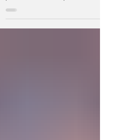
Se plantea una interrogante: ¿Si fuimos
hechos a semejanza de Dios, los humanos
podemos también crear la primera unidad de
la existencia?... “SpudCell”, una célula
sintética desarrollada en laboratorio abre una
nueva era científica que desafía nuestras
ideas sobre la creación... ¿Podemos crear vida
biológica? Durante siglos creímos que la
mayor aspiración de la inteligencia humana
consistía en comprender la vida. Hoy
comienza a aparecer una posibilidad todavía
más desconcer