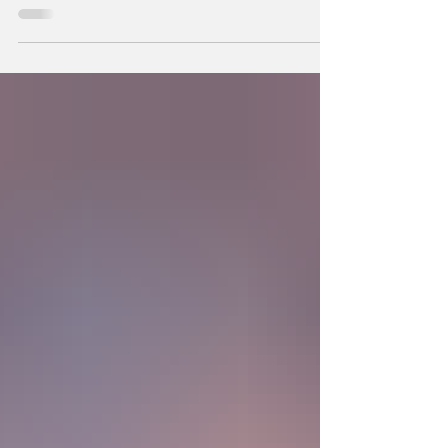
hechos a semejanza de Dios, los humanos
podemos también crear la primera unidad de
la existencia?... “SpudCell”, una célula
sintética desarrollada en laboratorio abre una
nueva era científica que desafía nuestras
ideas sobre la creación... ¿Podemos crear vida
biológica? Durante siglos creímos que la
mayor aspiración de la inteligencia humana
consistía en comprender la vida. Hoy
comienza a aparecer una posibilidad todavía
más desconcer