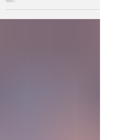
podemos también crear la primera unidad de
la existencia?... “SpudCell”, una célula
sintética desarrollada en laboratorio abre una
nueva era científica que desafía nuestras
ideas sobre la creación... ¿Podemos crear vida
biológica? Durante siglos creímos que la
mayor aspiración de la inteligencia humana
consistía en comprender la vida. Hoy
comienza a aparecer una posibilidad todavía
más desconcer