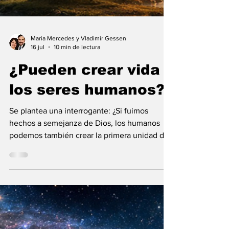
Maria Mercedes y Vladimir Gessen
16 jul
10 min de lectura
¿Pueden crear vida
los seres humanos?
Se plantea una interrogante: ¿Si fuimos
hechos a semejanza de Dios, los humanos
podemos también crear la primera unidad de
la existencia?... “SpudCell”, una célula
sintética desarrollada en laboratorio abre una
nueva era científica que desafía nuestras
ideas sobre la creación... ¿Podemos crear vida