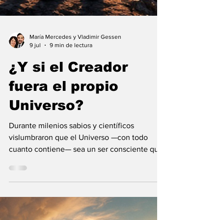
María Mercedes y Vladimir Gessen
9 jul
9 min de lectura
¿Y si el Creador
fuera el propio
Universo?
Durante milenios sabios y científicos
vislumbraron que el Universo —con todo
cuanto contiene— sea un ser consciente que
se creó a sí mismo