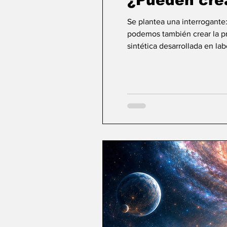
¿Pueden cre
Se plantea una interrogante
podemos también crear la pri
sintética desarrollada en la
ideas sobre la creación... ¿Podemos crear v
mayor aspiración de la inte
comienza a aparecer una po