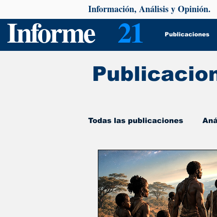
Información, Análisis y Opinión.
Informe
21
Publicaciones
Publicacio
Todas las publicaciones
Aná
De interés
Psicología y