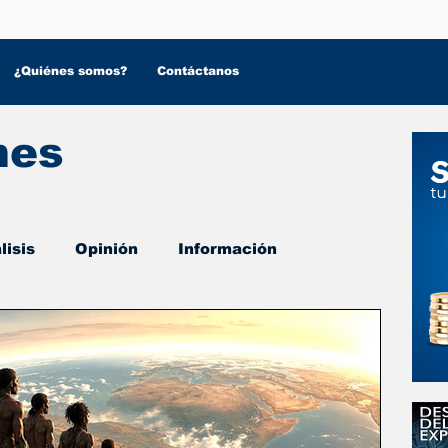
¿Quiénes somos?
Contáctanos
nes
lisis
Opinión
Información
 Salud