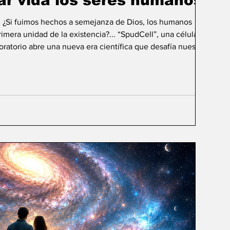
ar vida los seres humanos?
: ¿Si fuimos hechos a semejanza de Dios, los humanos
mera unidad de la existencia?... “SpudCell”, una célula
boratorio abre una nueva era científica que desafía nuestras
ida biológica? Durante siglos creímos que la
ligencia humana consistía en comprender la vida. Hoy
sibilidad todavía más desconcer