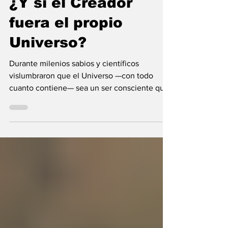
María Mercedes y Vladimir Gessen
9 jul
9 min de lectura
¿Y si el Creador
fuera el propio
Universo?
Durante milenios sabios y científicos
vislumbraron que el Universo —con todo
cuanto contiene— sea un ser consciente que
se creó a sí mismo