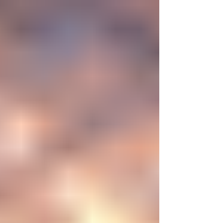
nueva era científica que desafía nuestras
ideas sobre la creación... ¿Podemos crear vida
biológica? Durante siglos creímos que la
mayor aspiración de la inteligencia humana
consistía en comprender la vida. Hoy
comienza a aparecer una posibilidad todavía
más desconcer