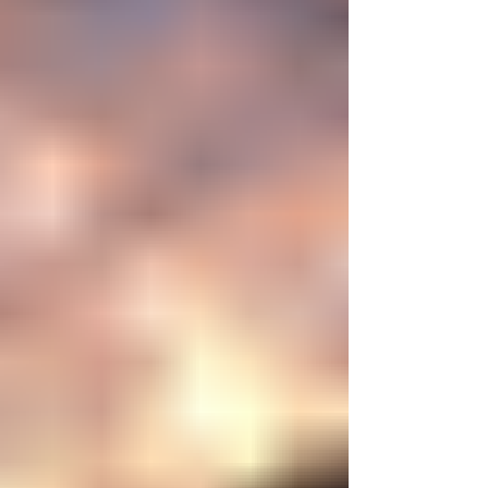
mayor aspiración de la inteligencia humana
consistía en comprender la vida. Hoy
comienza a aparecer una posibilidad todavía
más desconcer