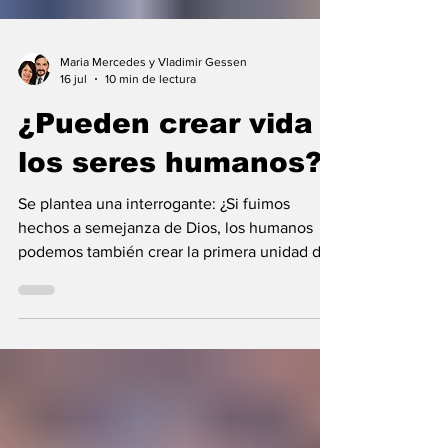
Maria Mercedes y Vladimir Gessen
16 jul
10 min de lectura
¿Pueden crear vida
los seres humanos?
Se plantea una interrogante: ¿Si fuimos
hechos a semejanza de Dios, los humanos
podemos también crear la primera unidad de
la existencia?... “SpudCell”, una célula
sintética desarrollada en laboratorio abre una
nueva era científica que desafía nuestras
ideas sobre la creación... ¿Podemos crear vida
biológica? Durante siglos creímos que la