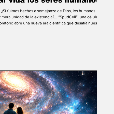
ar vida los seres humanos?
: ¿Si fuimos hechos a semejanza de Dios, los humanos
mera unidad de la existencia?... “SpudCell”, una célula
boratorio abre una nueva era científica que desafía nuestras
ida biológica? Durante siglos creímos que la
ligencia humana consistía en comprender la vida. Hoy
sibilidad todavía más desconcer