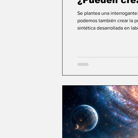
¿Pueden cre
Se plantea una interrogante
podemos también crear la pri
sintética desarrollada en la
ideas sobre la creación... ¿Podemos crear v
mayor aspiración de la inte
comienza a aparecer una po