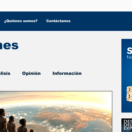
¿Quiénes somos?
Contáctanos
nes
lisis
Opinión
Información
 Salud