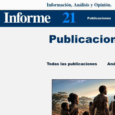
Información, Análisis y Opinión.
Informe
21
Publicaciones
Publicacio
Todas las publicaciones
Aná
De interés
Psicología y