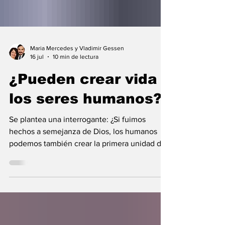
Maria Mercedes y Vladimir Gessen
16 jul
10 min de lectura
¿Pueden crear vida
los seres humanos?
Se plantea una interrogante: ¿Si fuimos
hechos a semejanza de Dios, los humanos
podemos también crear la primera unidad de
la existencia?... “SpudCell”, una célula
sintética desarrollada en laboratorio abre una
nueva era científica que desafía nuestras
ideas sobre la creación... ¿Podemos crear vida