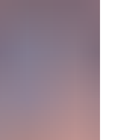
biológica? Durante siglos creímos que la
mayor aspiración de la inteligencia humana
consistía en comprender la vida. Hoy
comienza a aparecer una posibilidad todavía
más desconcer