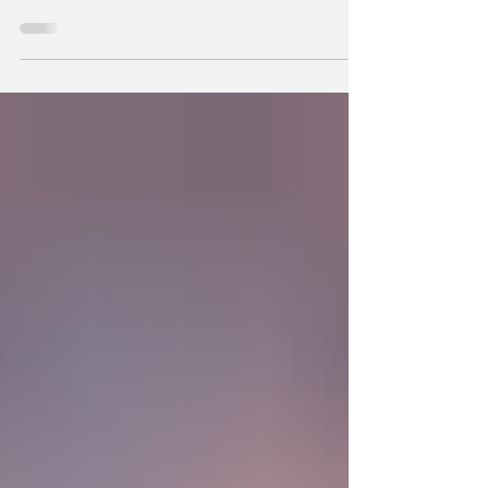
hechos a semejanza de Dios, los humanos
podemos también crear la primera unidad de
la existencia?... “SpudCell”, una célula
sintética desarrollada en laboratorio abre una
nueva era científica que desafía nuestras
ideas sobre la creación... ¿Podemos crear vida
biológica? Durante siglos creímos que la
mayor aspiración de la inteligencia humana
consistía en comprender la vida. Hoy
comienza a aparecer una posibilidad todavía
más desconcer