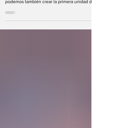
Se plantea una interrogante: ¿Si fuimos
hechos a semejanza de Dios, los humanos
podemos también crear la primera unidad de
la existencia?... “SpudCell”, una célula
sintética desarrollada en laboratorio abre una
nueva era científica que desafía nuestras
ideas sobre la creación... ¿Podemos crear vida
biológica? Durante siglos creímos que la
mayor aspiración de la inteligencia humana
consistía en comprender la vida. Hoy
comienza a aparecer una posibilidad todavía
más desconcer