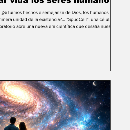
ar vida los seres humanos?
: ¿Si fuimos hechos a semejanza de Dios, los humanos
mera unidad de la existencia?... “SpudCell”, una célula
boratorio abre una nueva era científica que desafía nuestras
ida biológica? Durante siglos creímos que la
ligencia humana consistía en comprender la vida. Hoy
sibilidad todavía más desconcer