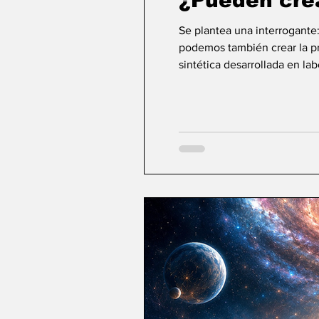
¿Pueden cre
Se plantea una interrogante
podemos también crear la pri
sintética desarrollada en la
ideas sobre la creación... ¿Podemos crear v
mayor aspiración de la inte
comienza a aparecer una po