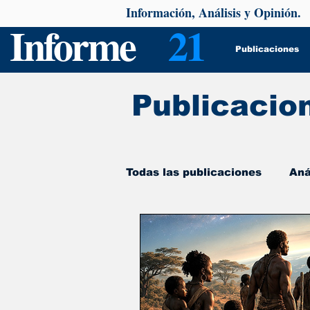
Información, Análisis y Opinión.
Informe
21
Publicaciones
Publicacio
Todas las publicaciones
Aná
De interés
Psicología y