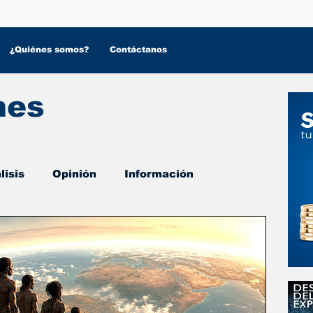
¿Quiénes somos?
Contáctanos
nes
lisis
Opinión
Información
 Salud