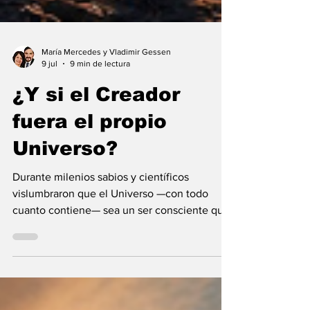
María Mercedes y Vladimir Gessen
9 jul
9 min de lectura
¿Y si el Creador
fuera el propio
Universo?
Durante milenios sabios y científicos
vislumbraron que el Universo —con todo
cuanto contiene— sea un ser consciente que
se creó a sí mismo