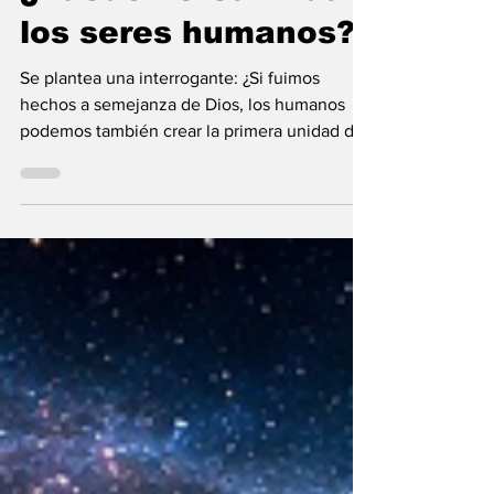
Maria Mercedes y Vladimir Gessen
16 jul
10 min de lectura
¿Pueden crear vida
los seres humanos?
Se plantea una interrogante: ¿Si fuimos
hechos a semejanza de Dios, los humanos
podemos también crear la primera unidad de
la existencia?... “SpudCell”, una célula
sintética desarrollada en laboratorio abre una
nueva era científica que desafía nuestras
ideas sobre la creación... ¿Podemos crear vida
biológica? Durante siglos creímos que la
mayor aspiración de la inteligencia humana
consistía en comprender la vida. Hoy
comienza a aparecer una posibilidad todavía
más desconcer