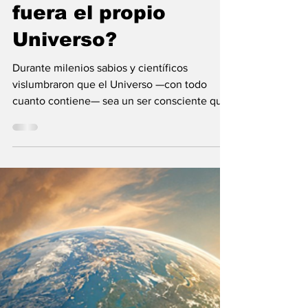
María Mercedes y Vladimir Gessen
9 jul
9 min de lectura
¿Y si el Creador
fuera el propio
Universo?
Durante milenios sabios y científicos
vislumbraron que el Universo —con todo
cuanto contiene— sea un ser consciente que
se creó a sí mismo