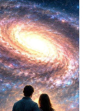
nueva era científica que desafía nuestras
ideas sobre la creación... ¿Podemos crear vida
biológica? Durante siglos creímos que la
mayor aspiración de la inteligencia humana
consistía en comprender la vida. Hoy
comienza a aparecer una posibilidad todavía
más desconcer