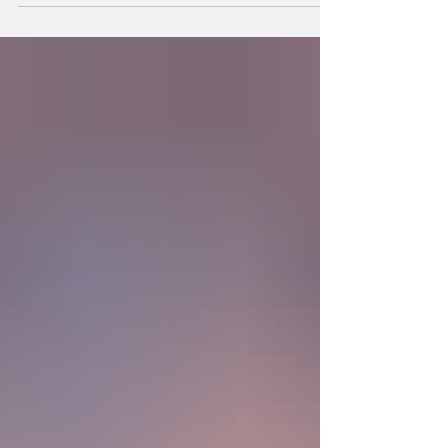
la existencia?... “SpudCell”, una célula
sintética desarrollada en laboratorio abre una
nueva era científica que desafía nuestras
ideas sobre la creación... ¿Podemos crear vida
biológica? Durante siglos creímos que la
mayor aspiración de la inteligencia humana
consistía en comprender la vida. Hoy
comienza a aparecer una posibilidad todavía
más desconcer