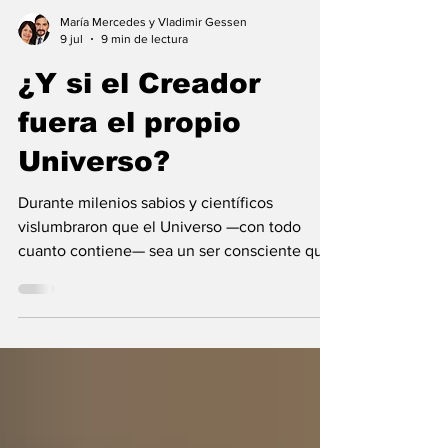
María Mercedes y Vladimir Gessen
9 jul
9 min de lectura
¿Y si el Creador
fuera el propio
Universo?
Durante milenios sabios y científicos
vislumbraron que el Universo —con todo
cuanto contiene— sea un ser consciente que
se creó a sí mismo