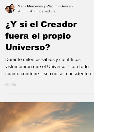
María Mercedes y Vladimir Gessen
9 jul
9 min de lectura
¿Y si el Creador
fuera el propio
Universo?
Durante milenios sabios y científicos
vislumbraron que el Universo —con todo
cuanto contiene— sea un ser consciente que
se creó a sí mismo