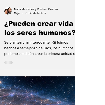
Maria Mercedes y Vladimir Gessen
16 jul
10 min de lectura
¿Pueden crear vida
los seres humanos?
Se plantea una interrogante: ¿Si fuimos
hechos a semejanza de Dios, los humanos
podemos también crear la primera unidad de
la existencia?... “SpudCell”, una célula
sintética desarrollada en laboratorio abre una
nueva era científica que desafía nuestras
ideas sobre la creación... ¿Podemos crear vida
biológica? Durante siglos creímos que la
mayor aspiración de la inteligencia humana