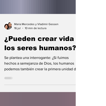
Maria Mercedes y Vladimir Gessen
16 jul
10 min de lectura
¿Pueden crear vida
los seres humanos?
Se plantea una interrogante: ¿Si fuimos
hechos a semejanza de Dios, los humanos
podemos también crear la primera unidad de
la existencia?... “SpudCell”, una célula
sintética desarrollada en laboratorio abre una
nueva era científica que desafía nuestras
ideas sobre la creación... ¿Podemos crear vida