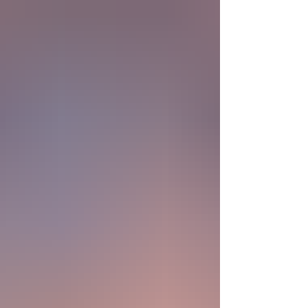
biológica? Durante siglos creímos que la
mayor aspiración de la inteligencia humana
consistía en comprender la vida. Hoy
comienza a aparecer una posibilidad todavía
más desconcer