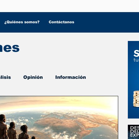
¿Quiénes somos?
Contáctanos
nes
lisis
Opinión
Información
 Salud