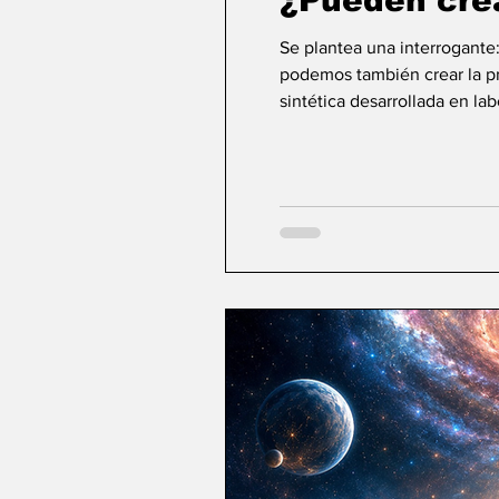
¿Pueden cre
Se plantea una interrogante
podemos también crear la pri
sintética desarrollada en la
ideas sobre la creación... ¿Podemos crear v
mayor aspiración de la inte
comienza a aparecer una po