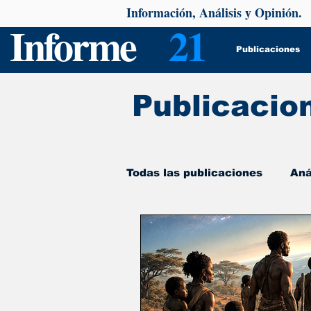
Información, Análisis y Opinión.
Informe
21
Publicaciones
Publicacio
Todas las publicaciones
Aná
De interés
Psicología y