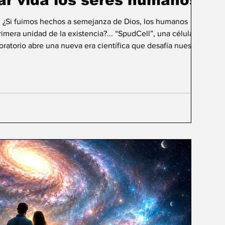
ar vida los seres humanos?
: ¿Si fuimos hechos a semejanza de Dios, los humanos
mera unidad de la existencia?... “SpudCell”, una célula
boratorio abre una nueva era científica que desafía nuestras
ida biológica? Durante siglos creímos que la
ligencia humana consistía en comprender la vida. Hoy
sibilidad todavía más desconcer