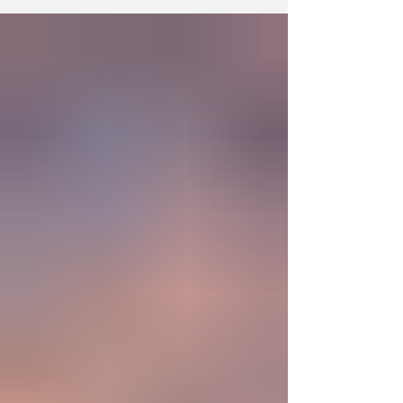
la existencia?... “SpudCell”, una célula
sintética desarrollada en laboratorio abre una
nueva era científica que desafía nuestras
ideas sobre la creación... ¿Podemos crear vida
biológica? Durante siglos creímos que la
mayor aspiración de la inteligencia humana
consistía en comprender la vida. Hoy
comienza a aparecer una posibilidad todavía
más desconcer