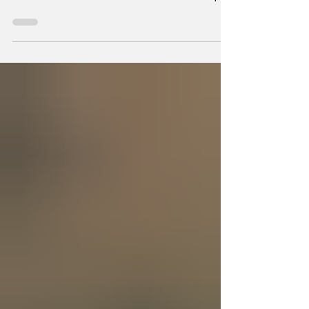
Durante milenios sabios y científicos
vislumbraron que el Universo —con todo
cuanto contiene— sea un ser consciente que
se creó a sí mismo