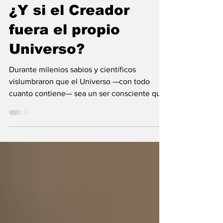
María Mercedes y Vladimir Gessen
9 jul
9 min de lectura
¿Y si el Creador
fuera el propio
Universo?
Durante milenios sabios y científicos
vislumbraron que el Universo —con todo
cuanto contiene— sea un ser consciente que
se creó a sí mismo