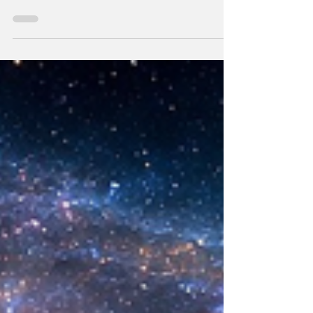
Se plantea una interrogante: ¿Si fuimos
hechos a semejanza de Dios, los humanos
podemos también crear la primera unidad de
la existencia?... “SpudCell”, una célula
sintética desarrollada en laboratorio abre una
nueva era científica que desafía nuestras
ideas sobre la creación... ¿Podemos crear vida
biológica? Durante siglos creímos que la
mayor aspiración de la inteligencia humana
consistía en comprender la vida. Hoy
comienza a aparecer una posibilidad todavía
más desconcer