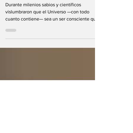
fuera el propio
Universo?
Durante milenios sabios y científicos
vislumbraron que el Universo —con todo
cuanto contiene— sea un ser consciente que
se creó a sí mismo