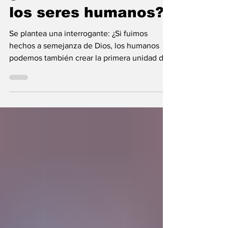
¿Pueden crear vida
los seres humanos?
Se plantea una interrogante: ¿Si fuimos
hechos a semejanza de Dios, los humanos
podemos también crear la primera unidad de
la existencia?... “SpudCell”, una célula
sintética desarrollada en laboratorio abre una
nueva era científica que desafía nuestras
ideas sobre la creación... ¿Podemos crear vida
biológica? Durante siglos creímos que la
mayor aspiración de la inteligencia humana
consistía en comprender la vida. Hoy
comienza a aparecer una posibilidad todavía
más desconcer