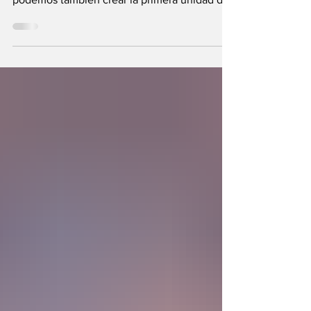
Se plantea una interrogante: ¿Si fuimos
hechos a semejanza de Dios, los humanos
podemos también crear la primera unidad de
la existencia?... “SpudCell”, una célula
sintética desarrollada en laboratorio abre una
nueva era científica que desafía nuestras
ideas sobre la creación... ¿Podemos crear vida
biológica? Durante siglos creímos que la
mayor aspiración de la inteligencia humana
consistía en comprender la vida. Hoy
comienza a aparecer una posibilidad todavía
más desconcer