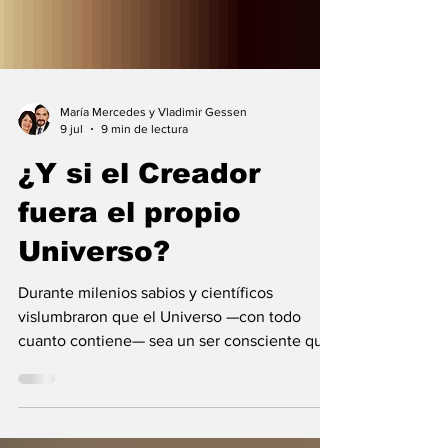
María Mercedes y Vladimir Gessen
9 jul
9 min de lectura
¿Y si el Creador
fuera el propio
Universo?
Durante milenios sabios y científicos
vislumbraron que el Universo —con todo
cuanto contiene— sea un ser consciente que
se creó a sí mismo