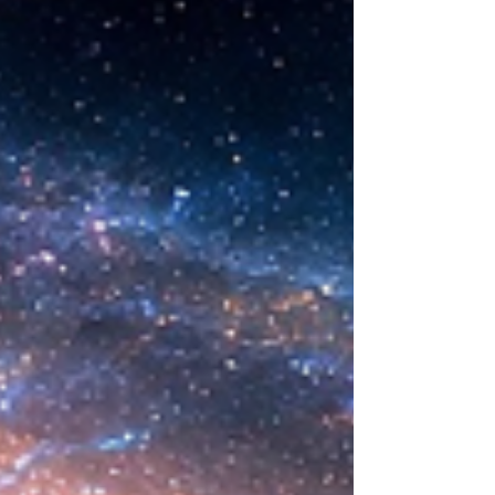
sintética desarrollada en laboratorio abre una
nueva era científica que desafía nuestras
ideas sobre la creación... ¿Podemos crear vida
biológica? Durante siglos creímos que la
mayor aspiración de la inteligencia humana
consistía en comprender la vida. Hoy
comienza a aparecer una posibilidad todavía
más desconcer