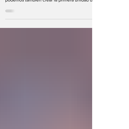
Se plantea una interrogante: ¿Si fuimos
hechos a semejanza de Dios, los humanos
podemos también crear la primera unidad de
la existencia?... “SpudCell”, una célula
sintética desarrollada en laboratorio abre una
nueva era científica que desafía nuestras
ideas sobre la creación... ¿Podemos crear vida
biológica? Durante siglos creímos que la
mayor aspiración de la inteligencia humana
consistía en comprender la vida. Hoy
comienza a aparecer una posibilidad todavía
más desconcer