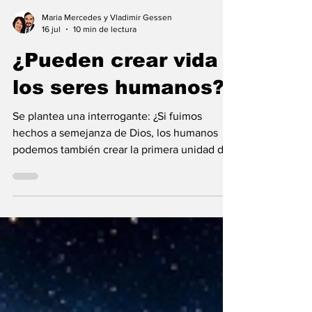
Maria Mercedes y Vladimir Gessen
16 jul
10 min de lectura
¿Pueden crear vida
los seres humanos?
Se plantea una interrogante: ¿Si fuimos
hechos a semejanza de Dios, los humanos
podemos también crear la primera unidad de
la existencia?... “SpudCell”, una célula
sintética desarrollada en laboratorio abre una
nueva era científica que desafía nuestras
ideas sobre la creación... ¿Podemos crear vida
biológica? Durante siglos creímos que la
mayor aspiración de la inteligencia humana