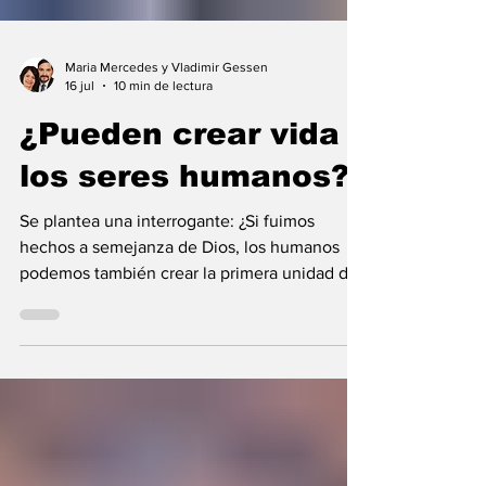
Maria Mercedes y Vladimir Gessen
16 jul
10 min de lectura
¿Pueden crear vida
los seres humanos?
Se plantea una interrogante: ¿Si fuimos
hechos a semejanza de Dios, los humanos
podemos también crear la primera unidad de
la existencia?... “SpudCell”, una célula
sintética desarrollada en laboratorio abre una
nueva era científica que desafía nuestras
ideas sobre la creación... ¿Podemos crear vida
biológica? Durante siglos creímos que la