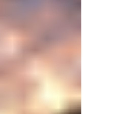
mayor aspiración de la inteligencia humana
consistía en comprender la vida. Hoy
comienza a aparecer una posibilidad todavía
más desconcer