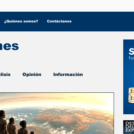
¿Quiénes somos?
Contáctanos
nes
lisis
Opinión
Información
 Salud