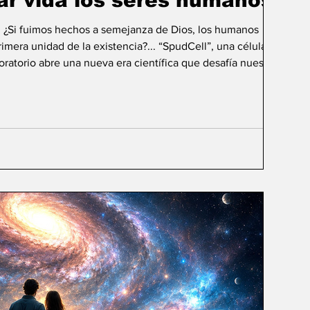
ar vida los seres humanos?
: ¿Si fuimos hechos a semejanza de Dios, los humanos
mera unidad de la existencia?... “SpudCell”, una célula
boratorio abre una nueva era científica que desafía nuestras
ida biológica? Durante siglos creímos que la
ligencia humana consistía en comprender la vida. Hoy
sibilidad todavía más desconcer