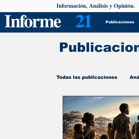
Información, Análisis y Opinión.
Informe
21
Publicaciones
Publicacio
Todas las publicaciones
Aná
De interés
Psicología y