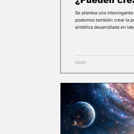
¿Pueden cre
Se plantea una interrogante
podemos también crear la pri
sintética desarrollada en la
ideas sobre la creación... ¿Podemos crear v
mayor aspiración de la inte
comienza a aparecer una po