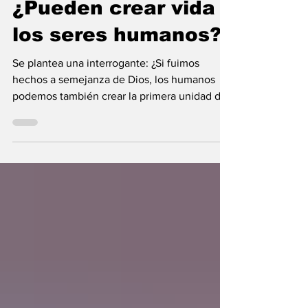
Maria Mercedes y Vladimir Gessen
16 jul
10 min de lectura
¿Pueden crear vida
los seres humanos?
Se plantea una interrogante: ¿Si fuimos
hechos a semejanza de Dios, los humanos
podemos también crear la primera unidad de
la existencia?... “SpudCell”, una célula
sintética desarrollada en laboratorio abre una
nueva era científica que desafía nuestras
ideas sobre la creación... ¿Podemos crear vida
biológica? Durante siglos creímos que la
mayor aspiración de la inteligencia humana
consistía en comprender la vida. Hoy
comienza a aparecer una posibilidad todavía
más desconcer