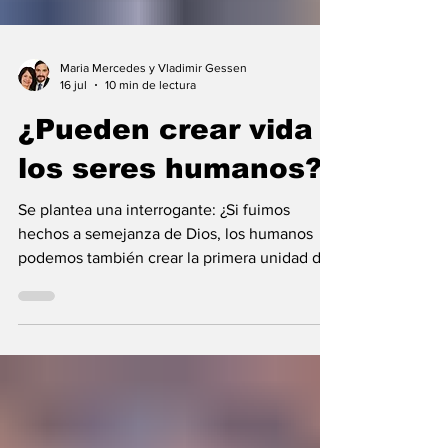
Maria Mercedes y Vladimir Gessen
16 jul
10 min de lectura
¿Pueden crear vida
los seres humanos?
Se plantea una interrogante: ¿Si fuimos
hechos a semejanza de Dios, los humanos
podemos también crear la primera unidad de
la existencia?... “SpudCell”, una célula
sintética desarrollada en laboratorio abre una
nueva era científica que desafía nuestras
ideas sobre la creación... ¿Podemos crear vida
biológica? Durante siglos creímos que la