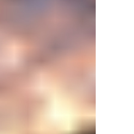
mayor aspiración de la inteligencia humana
consistía en comprender la vida. Hoy
comienza a aparecer una posibilidad todavía
más desconcer