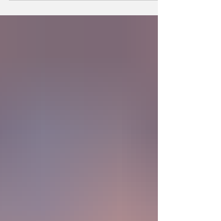
la existencia?... “SpudCell”, una célula
sintética desarrollada en laboratorio abre una
nueva era científica que desafía nuestras
ideas sobre la creación... ¿Podemos crear vida
biológica? Durante siglos creímos que la
mayor aspiración de la inteligencia humana
consistía en comprender la vida. Hoy
comienza a aparecer una posibilidad todavía
más desconcer