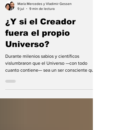
María Mercedes y Vladimir Gessen
9 jul
9 min de lectura
¿Y si el Creador
fuera el propio
Universo?
Durante milenios sabios y científicos
vislumbraron que el Universo —con todo
cuanto contiene— sea un ser consciente que
se creó a sí mismo