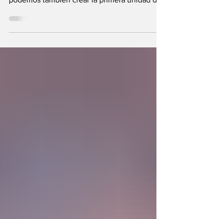
Se plantea una interrogante: ¿Si fuimos
hechos a semejanza de Dios, los humanos
podemos también crear la primera unidad de
la existencia?... “SpudCell”, una célula
sintética desarrollada en laboratorio abre una
nueva era científica que desafía nuestras
ideas sobre la creación... ¿Podemos crear vida
biológica? Durante siglos creímos que la
mayor aspiración de la inteligencia humana
consistía en comprender la vida. Hoy
comienza a aparecer una posibilidad todavía
más desconcer