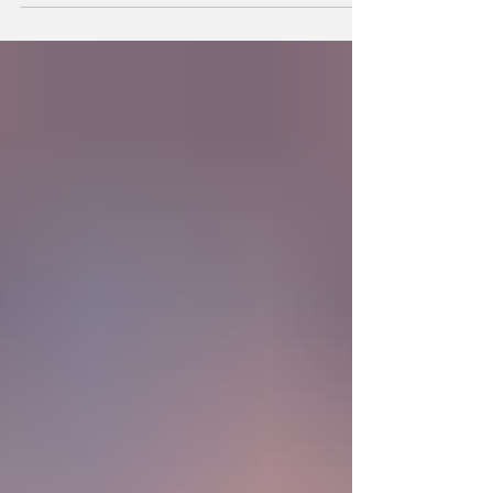
la existencia?... “SpudCell”, una célula
sintética desarrollada en laboratorio abre una
nueva era científica que desafía nuestras
ideas sobre la creación... ¿Podemos crear vida
biológica? Durante siglos creímos que la
mayor aspiración de la inteligencia humana
consistía en comprender la vida. Hoy
comienza a aparecer una posibilidad todavía
más desconcer