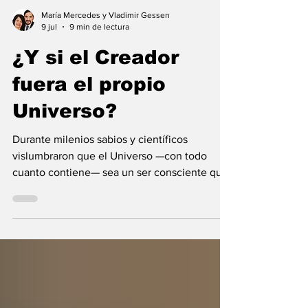
María Mercedes y Vladimir Gessen
9 jul
9 min de lectura
¿Y si el Creador
fuera el propio
Universo?
Durante milenios sabios y científicos
vislumbraron que el Universo —con todo
cuanto contiene— sea un ser consciente que
se creó a sí mismo